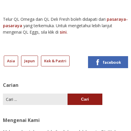
Telur QL Omega dan QL Deli Fresh boleh didapati dari
pasaraya-
pasaraya
yang terkemuka. Untuk mengetahui lebih lanjut
mengenai QL Eggs, sila klik di
sini
.
Asia
Jepun
Kek & Pastri
facebook
Carian
Cari:
Mengenai Kami