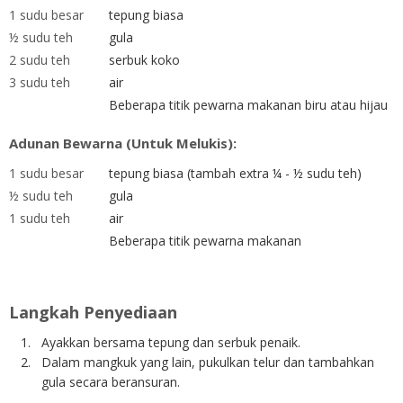
1 sudu besar
tepung biasa
½ sudu teh
gula
2 sudu teh
serbuk koko
3 sudu teh
air
Beberapa titik pewarna makanan biru atau hijau
Adunan Bewarna (Untuk Melukis):
1 sudu besar
tepung biasa (tambah extra ¼ - ½ sudu teh)
½ sudu teh
gula
1 sudu teh
air
Beberapa titik pewarna makanan
Langkah Penyediaan
Ayakkan bersama tepung dan serbuk penaik.
Dalam mangkuk yang lain, pukulkan telur dan tambahkan
gula secara beransuran.