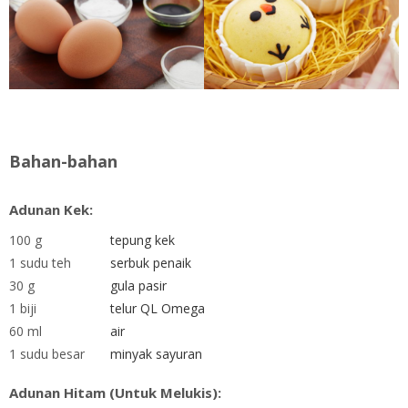
Bahan-bahan
Adunan Kek:
100 g
tepung kek
1 sudu teh
serbuk penaik
30 g
gula pasir
1 biji
telur QL Omega
60 ml
air
1 sudu besar
minyak sayuran
Adunan Hitam (Untuk Melukis):