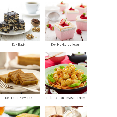
Kek Batik
Kek Hokkaido Jepun
Kek Lapis Sawarak
Bebola Ikan Emas Berkrim