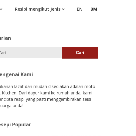
Resipi mengikut Jenis
EN
BM
arian
i:
engenai Kami
kanan lazat dan mudah disediakan adalah moto
 Kitchen. Dari dapur kami ke rumah anda, kami
ncipta resipi yang pasti menggembirakan seisi
luarga anda!
sepi Popular