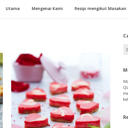
Utama
Mengenai Kami
Resipi mengikut Masakan
C
Car
M
Ma
QL
me
ke
Re