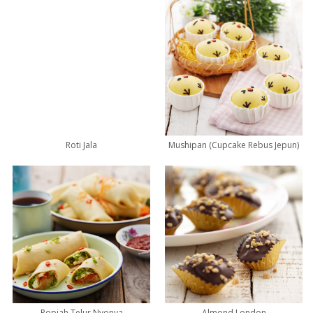
Roti Jala
Mushipan (Cupcake Rebus Jepun)
Popiah Telur Nyonya
Almond London