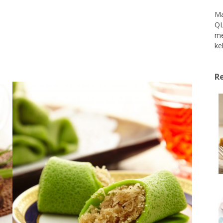
Ma
QL
me
ke
Re