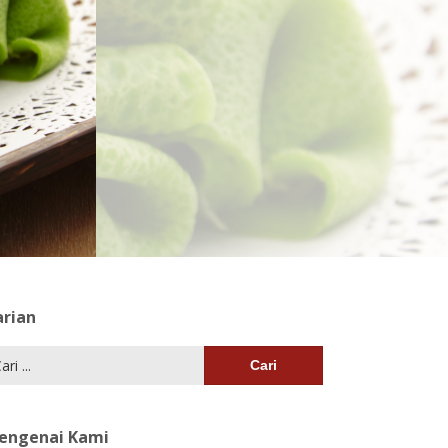
arian
i:
engenai Kami