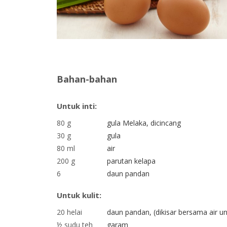
Bahan-bahan
Untuk inti:
80 g
gula Melaka, dicincang
30 g
gula
80 ml
air
200 g
parutan kelapa
6
daun pandan
Untuk kulit:
20 helai
daun pandan, (dikisar bersama air 
½ sudu teh
garam