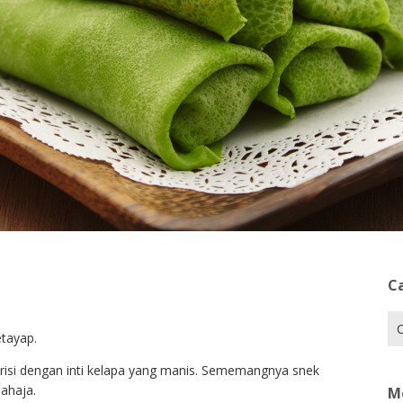
C
Car
tayap.
berisi dengan inti kelapa yang manis. Sememangnya snek
sahaja.
M