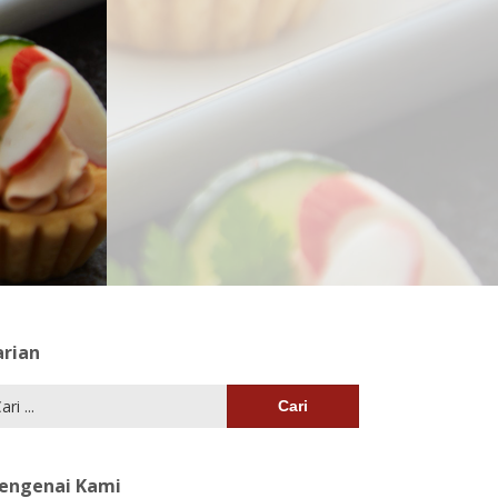
arian
i:
engenai Kami