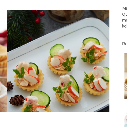
Ma
QL
me
ke
Re