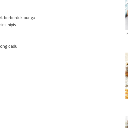
 berbentuk bunga
ris nipis
otong dadu