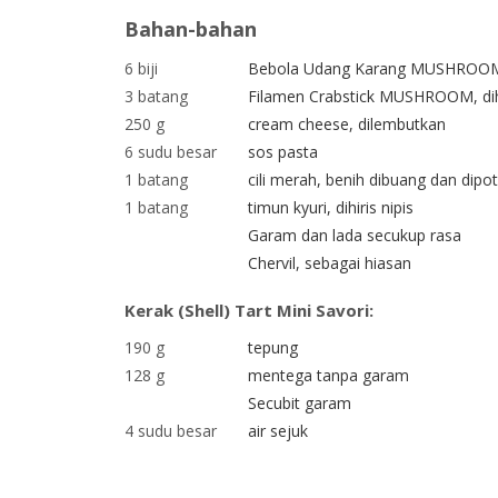
Bahan-bahan
6 biji
Bebola Udang Karang MUSHROOM,
3 batang
Filamen Crabstick MUSHROOM, dihi
250 g
cream cheese, dilembutkan
6 sudu besar
sos pasta
1 batang
cili merah, benih dibuang dan dip
1 batang
timun kyuri, dihiris nipis
Garam dan lada secukup rasa
Chervil, sebagai hiasan
Kerak (Shell) Tart Mini Savori:
190 g
tepung
128 g
mentega tanpa garam
Secubit garam
4 sudu besar
air sejuk