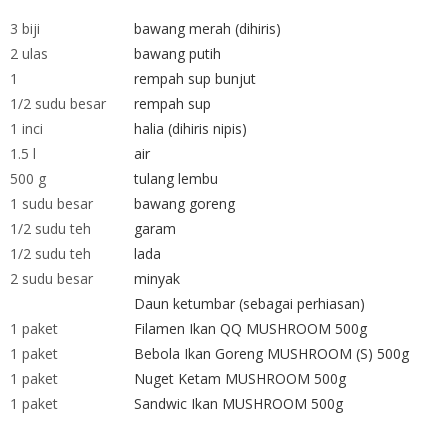
3 biji
bawang merah (dihiris)
2 ulas
bawang putih
1
rempah sup bunjut
1/2 sudu besar
rempah sup
1 inci
halia (dihiris nipis)
1.5 l
air
500 g
tulang lembu
1 sudu besar
bawang goreng
1/2 sudu teh
garam
1/2 sudu teh
lada
2 sudu besar
minyak
Daun ketumbar (sebagai perhiasan)
1 paket
Filamen Ikan QQ MUSHROOM 500g
1 paket
Bebola Ikan Goreng MUSHROOM (S) 500g
1 paket
Nuget Ketam MUSHROOM 500g
1 paket
Sandwic Ikan MUSHROOM 500g