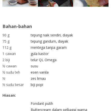
Bahan-bahan
90 g
tepung naik sendiri, diayak
75 g
tepung gandum, diayak
112 g
mentega tanpa garam
1 cawan
gula kastor
2 biji
telur QL Omega
½ cawan
susu
½ sudu teh
esen vanila
½
zes limau
½ sudu besar
biji popi
Hiasan:
Fondant putih
Buttercream dalam pelbagai warna