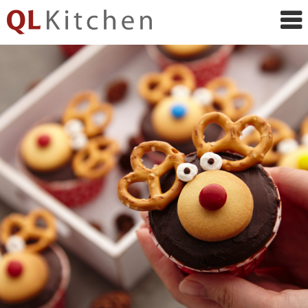
QL
Kitchen