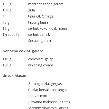
165 g
mentega tanpa garam
100 g
gula
4
telur QL Omega
75 g
tepung biasa
15 g
serbuk koko (tidak manis)
1¼ sudu teh
serbuk penaik
Secubit garam
Ganache coklat gelap:
110 g
chocolate gelap
180 g
whipping cream
Untuk hiasan:
Butang coklat gergasi
Coklat bersalutan rangup
Pretzel mini
Pewarna makanan (hitam)
Marshmallow mini, dihiris