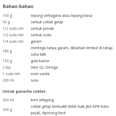
Bahan-bahan
100 g
tepung serbaguna atau tepung biasa
50 g
serbuk coklat gelap
1/2 sudu teh
serbuk penaik
1/2 sudu teh
serbuk soda
1/4 sudu teh
garam
mentega tanpa garam, dibiarkan lembut di tahap
180 g
suhu bilik
150 g
gula kastor
2 biji
telur QL Omega
1 sudu teh
esen vanila
200 ml
susu
Untuk ganache coklat:
200 ml
krim whipping
coklat gelap berkualiti (lebih baik jika 60% koko
200 g
pejal), dipotong kecil